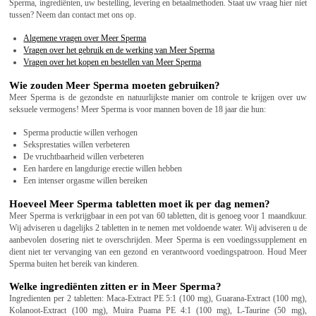
Sperma, ingrediënten, uw bestelling, levering en betaalmethoden. Staat uw vraag hier niet
tussen? Neem dan contact met ons op.
Algemene vragen over Meer Sperma
Vragen over het gebruik en de werking van Meer Sperma
Vragen over het kopen en bestellen van Meer Sperma
Wie zouden Meer Sperma moeten gebruiken?
Meer Sperma is de gezondste en natuurlijkste manier om controle te krijgen over uw
seksuele vermogens! Meer Sperma is voor mannen boven de 18 jaar die hun:
Sperma productie willen verhogen
Seksprestaties willen verbeteren
De vruchtbaarheid willen verbeteren
Een hardere en langdurige erectie willen hebben
Een intenser orgasme willen bereiken
Hoeveel Meer Sperma tabletten moet ik per dag nemen?
Meer Sperma is verkrijgbaar in een pot van 60 tabletten, dit is genoeg voor 1 maandkuur.
Wij adviseren u dagelijks 2 tabletten in te nemen met voldoende water. Wij adviseren u de
aanbevolen dosering niet te overschrijden. Meer Sperma is een voedingssupplement en
dient niet ter vervanging van een gezond en verantwoord voedingspatroon. Houd Meer
Sperma buiten het bereik van kinderen.
Welke ingrediënten zitten er in Meer Sperma?
Ingredienten per 2 tabletten: Maca-Extract PE 5:1 (100 mg), Guarana-Extract (100 mg),
Kolanoot-Extract (100 mg), Muira Puama PE 4:1 (100 mg), L-Taurine (50 mg),