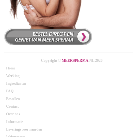
Copyright ©
MEERSPERMA
.NL 2026
Home
Werking
Ingredienten
FAQ
Bestellen
Contact
Over ons
Informatie
Leveringsvoorwaarden
Webmasters